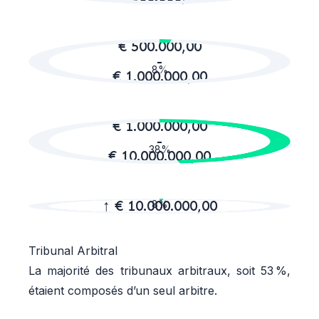
€ 500.000,00
-
8%
€ 1.000.000,00
€ 1.000.000,00
-
38%
€ 10.000.000,00
↑ € 10.000.000,00
8%
Tribunal Arbitral
La majorité des tribunaux arbitraux, soit 53 %,
étaient composés d’un seul arbitre.