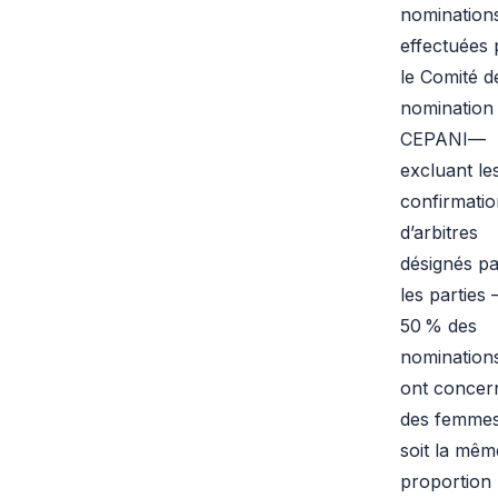
nomination
effectuées 
le Comité d
nomination
CEPANI—
excluant le
confirmatio
d’arbitres
désignés pa
les parties
50 % des
nomination
ont concer
des femmes
soit la mêm
proportion