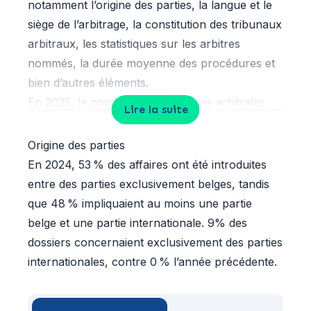
notamment l’origine des parties, la langue et le
siège de l’arbitrage, la constitution des tribunaux
arbitraux, les statistiques sur les arbitres
nommés, la durée moyenne des procédures et
bien d’autres éléments.
En 2025, le nombre de procédures arbitrales
Lire la suite
introduites a augmenté. Nous avons constaté
une hausse significative des dossiers
Origine des parties
internationaux : 9 % des affaires concernent
En 2024, 53 % des affaires ont été introduites
exclusivement des parties étrangères (contre 0
entre des parties exclusivement belges, tandis
% en 2024), et 38 % des dossiers impliquent au
que 48 % impliquaient au moins une partie
moins une partie internationale. Les dossiers
belge et une partie internationale. 9% des
nationaux restent stables, représentant 53 %
dossiers concernaient exclusivement des parties
des procédures impliquant uniquement des
internationales, contre 0 % l’année précédente.
parties belges.
Par ailleurs, la répartition linguistique des