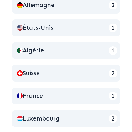
Bruxelles a renforcé son rôle de centre clé
Allemagne
2
pour l’arbitrage, avec 76 % des affaires ayant
choisi la capitale comme siège. Dix-huit pour
cent des dossiers se sont déroulés dans d’autres
États-Unis
1
villes belges, tandis que 6 % ont choisi une ville
internationale, notamment Luxembourg-ville,
Algérie
1
comme siège en 2025.
En tant qu’institution administrant des
mécanismes alternatifs de résolution des litiges,
Suisse
2
le CEPANI place les principes de diversité et
d’inclusion au cœur de ses valeurs. En 2025, les
femmes représentaient 30 % des arbitres
France
1
nommés, contre 23 % en 2024. Si l’on
considère uniquement les nominations
effectuées par le Comité de Nomination du
Luxembourg
2
CEPANI— et non les confirmations d’arbitres