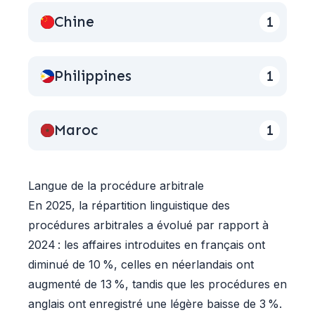
désignés par les parties — 50 % des
Chine
1
nominations ont concerné des femmes, soit le
même pourcentage qu’en 2024. Par ailleurs, 18
% des arbitres nommés avaient moins de 40
Philippines
1
ans, dont 83 % ont été désignés par le Comité
de Nomination du CEPANI. Ces chiffres
témoignent de l’engagement continu de
Maroc
1
l’institution pour un environnement plus inclusif
et représentatif.
Enfin, le CEPANI confirme son engagement
Langue de la procédure arbitrale
pour une administration efficace des
En 2025, la répartition linguistique des
procédures. Les statistiques de 2025 illustrent sa
procédures arbitrales a évolué par rapport à
capacité à fournir des services de résolution des
2024 : les affaires introduites en français ont
litiges performants, même face à une diversité
diminué de 10 %, celles en néerlandais ont
et une complexité croissantes des affaires.
augmenté de 13 %, tandis que les procédures en
anglais ont enregistré une légère baisse de 3 %.