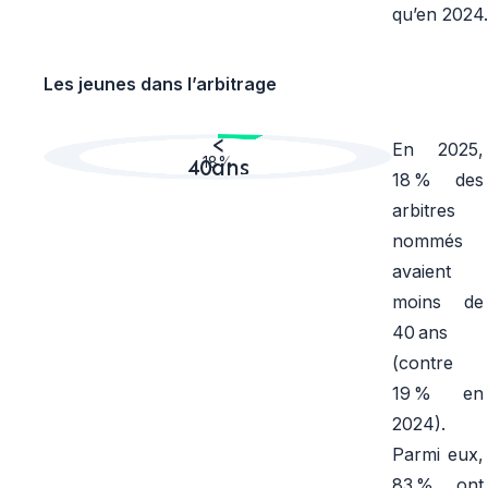
qu’en 2024.
Les jeunes dans l’arbitrage
<
En 2025,
18%
40ans
18 % des
arbitres
nommés
avaient
moins de
40 ans
(contre
19 % en
2024).
Parmi eux,
83 % ont