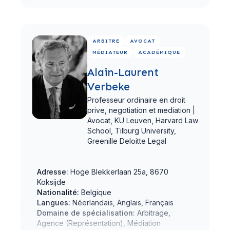
Voir le profil complet
ARBITRE
AVOCAT
MÉDIATEUR
ACADÉMIQUE
Alain-Laurent
Verbeke
Professeur ordinaire en droit
prive, negotiation et mediation |
Avocat,
KU Leuven, Harvard Law
School, Tilburg University,
Greenille Deloitte Legal
Adresse:
Hoge Blekkerlaan 25a, 8670
Koksijde
Nationalité:
Belgique
Langues:
Néerlandais, Anglais, Français
Domaine de spécialisation:
Arbitrage,
Agence (Représentation), Médiation