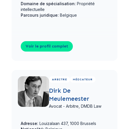
Domaine de spécialisation:
Propriété
intellectuelle
Parcours juridique:
Belgique
Voir le profil complet
Voir le profil complet
ARBITRE
MÉDIATEUR
Dirk De
Meulemeester
Avocat - Arbitre,
DMDB Law
Adresse:
Louizalaan 437, 1000 Brussels