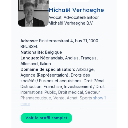
Michaël Verhaeghe
Avocat,
Advocatenkantoor
Michaël Verhaeghe B.V.
Adresse:
Finisterraestraat 4, bus 21, 1000
BRUSSEL
Nationalité:
Belgique
Langues:
Néerlandais, Anglais, Français,
Allemand, Italien
Domaine de spécialisation:
Arbitrage,
Agence (Représentation), Droits des
sociétés/ Fusions et acquisitions, Droit Pénal ,
Distribution, Franchise, Investissement / Droit
International Public, Droit médical, Secteur
Pharmaceutique, Vente, Achat, Sports
show 1
more
Parcours juridique:
Belgique, Pays-Bas
Voir le profil complet