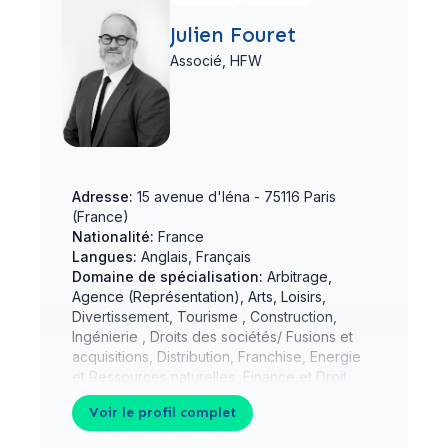
Julien Fouret
Associé,
HFW
Adresse:
15 avenue d'Iéna - 75116 Paris
(France)
Nationalité:
France
Langues:
Anglais, Français
Domaine de spécialisation:
Arbitrage,
Agence (Représentation), Arts, Loisirs,
Divertissement, Tourisme , Construction,
Ingénierie , Droits des sociétés/ Fusions et
acquisitions, Distribution, Franchise, Energie
et Ressources naturelles, Finance et Droit
bancaire, Investissement / Droit International
Voir le profil complet
Public, Droit Immobilier
show 1 more
Parcours juridique:
Belgique, Canada,