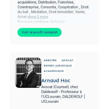
acquisitions, Distribution, Franchise,
Coentreprise, Consortia, Coopération , Droit
du bail , Médiation, Droit Immobilier, Vente,
Achat
show 2 more
Parcours juridique:
Belgique
Voir le profil complet
Voir le profil complet
ARBITRE
AVOCAT
EXPERT JURIDIQUE
ACADÉMIQUE
Arnaud Hoc
Avocat (Counsel) chez
Daldewolf - Professeur à
l'UCLouvain,
DALDEWOLF |
UCLouvain