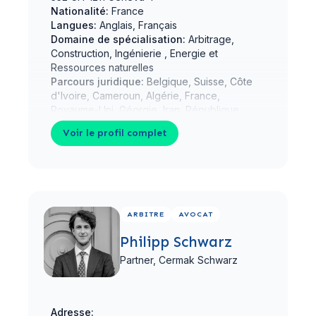
Nationalité:
France
Langues:
Anglais, Français
Domaine de spécialisation:
Arbitrage,
Construction, Ingénierie , Energie et
Ressources naturelles
Parcours juridique:
Belgique, Suisse, Côte
d'Ivoire, Cameroun, Algérie, France,
Royaume-Uni, Géorgie, Iran, République
islamique d', Maroc
show 5 more
Voir le profil complet
Voir le profil complet
ARBITRE
AVOCAT
Philipp Schwarz
Partner,
Cermak Schwarz
Adresse: