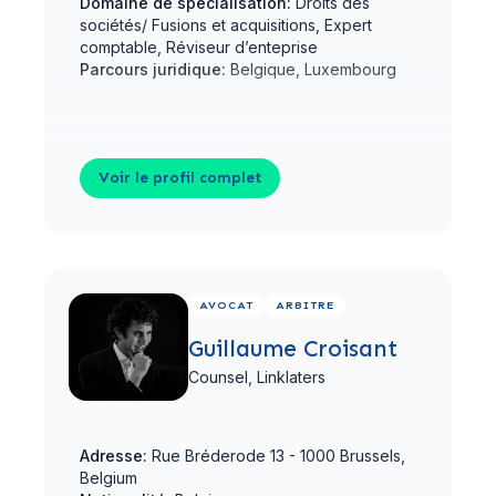
Domaine de spécialisation:
Droits des
sociétés/ Fusions et acquisitions, Expert
comptable, Réviseur d’enteprise
Parcours juridique:
Belgique, Luxembourg
Voir le profil complet
Voir le profil complet
AVOCAT
ARBITRE
Guillaume Croisant
Counsel,
Linklaters
Adresse:
Rue Bréderode 13 - 1000 Brussels,
Belgium