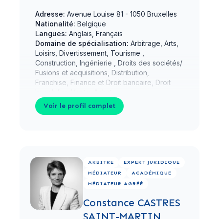
Adresse:
Avenue Louise 81 - 1050 Bruxelles
Nationalité:
Belgique
Langues:
Anglais, Français
Domaine de spécialisation:
Arbitrage, Arts,
Loisirs, Divertissement, Tourisme ,
Construction, Ingénierie , Droits des sociétés/
Fusions et acquisitions, Distribution,
Franchise, Finance et Droit bancaire, Droit
Immobilier, Vente, Achat
Parcours juridique:
Belgique, France
Voir le profil complet
Voir le profil complet
ARBITRE
EXPERT JURIDIQUE
MÉDIATEUR
ACADÉMIQUE
MÉDIATEUR AGRÉÉ
Constance CASTRES
SAINT-MARTIN