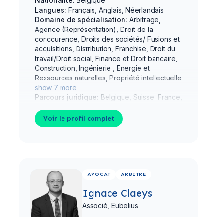
Nationalité:
Belgique
Langues:
Français, Anglais, Néerlandais
Domaine de spécialisation:
Arbitrage,
Agence (Représentation), Droit de la
conccurence, Droits des sociétés/ Fusions et
acquisitions, Distribution, Franchise, Droit du
travail/Droit social, Finance et Droit bancaire,
Construction, Ingénierie , Energie et
Ressources naturelles, Propriété intellectuelle
show 7 more
Parcours juridique:
Belgique, Suisse, France,
Pays-Bas
Voir le profil complet
Voir le profil complet
AVOCAT
ARBITRE
Ignace Claeys
Associé,
Eubelius