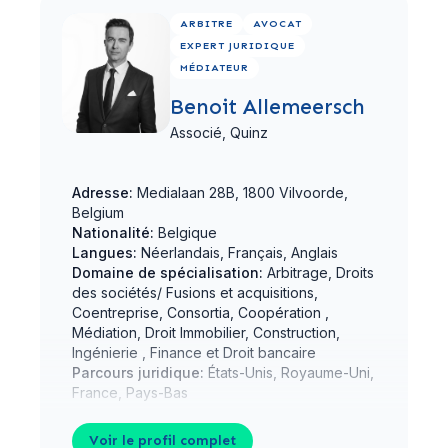
Voir le profil complet
ARBITRE
AVOCAT
EXPERT JURIDIQUE
MÉDIATEUR
Benoit Allemeersch
Associé,
Quinz
Adresse:
Medialaan 28B, 1800 Vilvoorde,
Belgium
Nationalité:
Belgique
Langues:
Néerlandais, Français, Anglais
Domaine de spécialisation:
Arbitrage, Droits
des sociétés/ Fusions et acquisitions,
Coentreprise, Consortia, Coopération ,
Médiation, Droit Immobilier, Construction,
Ingénierie , Finance et Droit bancaire
Parcours juridique:
États-Unis, Royaume-Uni,
France, Pays-Bas
Voir le profil complet