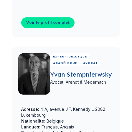
Voir le profil complet
Voir le profil complet
EXPERT JURIDIQUE
ACADÉMIQUE
AVOCAT
Yvan Stempnierwsky
Avocat,
Arendt & Medernach
Adresse:
41A, avenue J.F. Kennedy L-2082
Luxembourg
Nationalité:
Belgique
Langues:
Français, Anglais