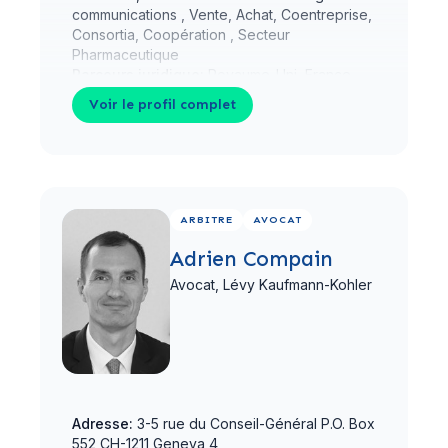
communications , Vente, Achat, Coentreprise,
Consortia, Coopération , Secteur
Pharmaceutique
Parcours juridique:
Royaume-Uni, France,
Émirats arabes unis, Singapour
Voir le profil complet
Voir le profil complet
ARBITRE
AVOCAT
Adrien Compain
Avocat,
Lévy Kaufmann-Kohler
Adresse:
3-5 rue du Conseil-Général P.O. Box
552 CH-1211 Geneva 4