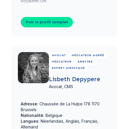
Royaume-Uni
Voir le profil complet
Voir le profil complet
AVOCAT
MÉDIATEUR AGRÉÉ
MÉDIATEUR
ARBITRE
EXPERT JURIDIQUE
Lisbeth Depypere
Avocat,
CMS
Adresse:
Chaussée de La Hulpe 178 1170
Brussels
Nationalité:
Belgique
Langues:
Néerlandais, Anglais, Français,
Allemand