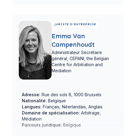
Suisse, Cameroun, France, Sénégal, Turquie
Voir le profil complet
JURISTE D'ENTREPRISE
Emma Van
Campenhoudt
Administrateur Secrétaire
général,
CEPANI, the Belgian
Centre for Arbitration and
Mediation
Adresse:
Rue des sols 8, 1000 Brussels
Nationalité:
Belgique
Langues:
Français, Néerlandais, Anglais
Domaine de spécialisation:
Arbitrage,
Médiation
Parcours juridique:
Belgique