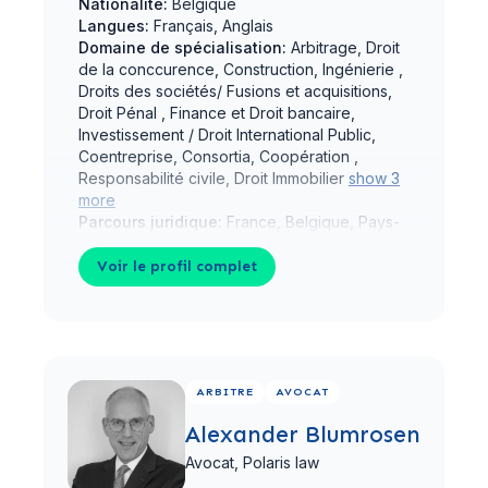
Nationalité:
Belgique
Langues:
Français, Anglais
Domaine de spécialisation:
Arbitrage, Droit
de la conccurence, Construction, Ingénierie ,
Droits des sociétés/ Fusions et acquisitions,
Droit Pénal , Finance et Droit bancaire,
Investissement / Droit International Public,
Coentreprise, Consortia, Coopération ,
Responsabilité civile, Droit Immobilier
show 3
more
Parcours juridique:
France, Belgique, Pays-
Bas, Allemagne, Royaume-Uni, États-Unis,
Luxembourg, Russie, Fédération de
Voir le profil complet
Voir le profil complet
ARBITRE
AVOCAT
Alexander Blumrosen
Avocat,
Polaris law