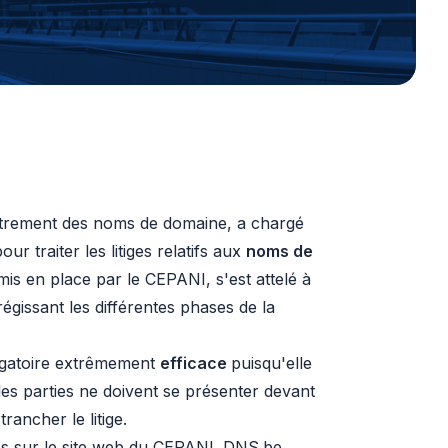
istrement des noms de domaine, a chargé
 traiter les litiges relatifs aux
noms de
mis en place par le CEPANI, s'est attelé à
égissant les différentes phases de la
bligatoire extrêmement
efficace
puisqu'elle
les parties ne doivent se présenter devant
ancher le litige.
ées sur le site web du CEPANI. DNS.be