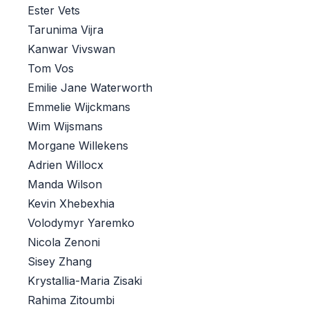
Ester Vets
Tarunima Vijra
Kanwar Vivswan
Tom Vos
Emilie Jane Waterworth
Emmelie Wijckmans
Wim Wijsmans
Morgane Willekens
Adrien Willocx
Manda Wilson
Kevin Xhebexhia
Volodymyr Yaremko
Nicola Zenoni
Sisey Zhang
Krystallia-Maria Zisaki
Rahima Zitoumbi