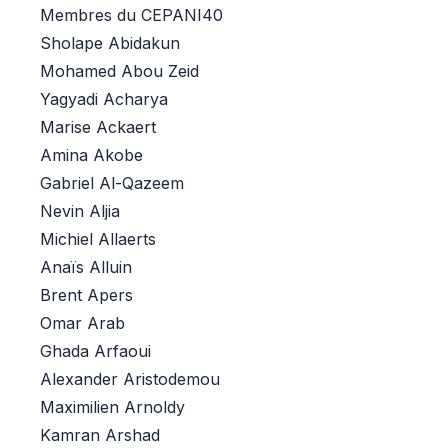
Membres du CEPANI40
Sholape Abidakun
Mohamed Abou Zeid
Yagyadi Acharya
Marise Ackaert
Amina Akobe
Gabriel Al-Qazeem
Nevin Aljia
Michiel Allaerts
Anaïs Alluin
Brent Apers
Omar Arab
Ghada Arfaoui
Alexander Aristodemou
Maximilien Arnoldy
Kamran Arshad