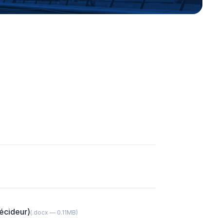
écideur)
(.docx — 0.11MB)