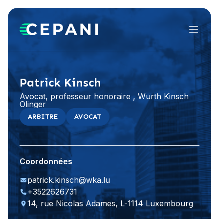
Menu
Visiter le site Web
Patrick Kinsch
Avocat, professeur honoraire , Wurth Kinsch
Olinger
ARBITRE
AVOCAT
Coordonnées
patrick.kinsch@wka.lu
+3522626731
14, rue Nicolas Adames, L-1114 Luxembourg