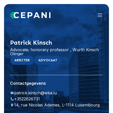
Menu
Website bezoeken
Patrick Kinsch
Advocate; honorary professor , Wurth Kinsch
Olinger
ARBITER
ADVOCAAT
Contactgegevens
patrick.kinsch@wka.lu
+3522626731
14, rue Nicolas Adames, L-1114 Luxembourg