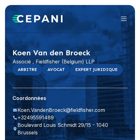
Menu
Visiter le site Web
LinkedIn
Koen Van den Broeck
Associé , Fieldfisher (Belgium) LLP
ARBITRE
AVOCAT
EXPERT JURIDIQUE
Coordonnées
Koen.VandenBroeck@fieldfisher.com
+32495591489
Boulevard Louis Schmidt 29/15 - 1040
Brussels