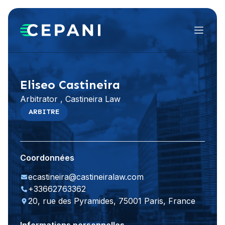
Menu
Visiter le site Web
LinkedIn
Eliseo Castineira
Arbitrator , Castineira Law
ARBITRE
Coordonnées
ecastineira@castineiralaw.com
+33662763362
20, rue des Pyramides, 75001 Paris, France