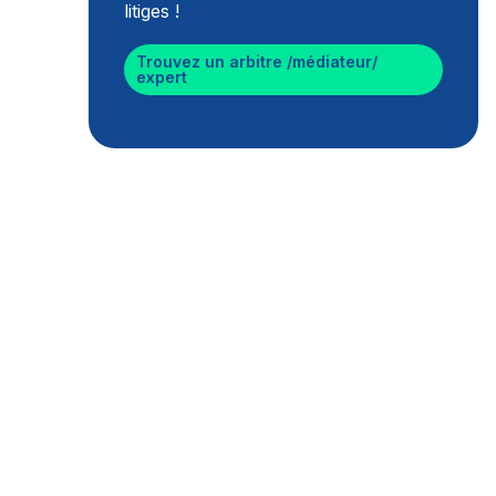
litiges !
Trouvez un arbitre /médiateur/
expert