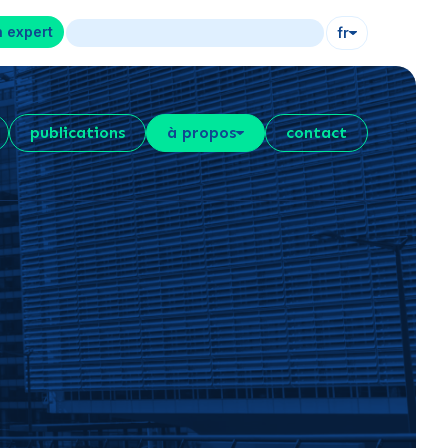
n expert
fr
publications
à propos
contact