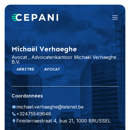
Menu
Visiter le site Web
LinkedIn
Michaël Verhaeghe
Avocat , Advocatenkantoor Michaël Verhaeghe
B.V.
ARBITRE
AVOCAT
Coordonnées
michael.verhaeghe@telenet.be
+32475549646
Finisterraestraat 4, bus 21, 1000 BRUSSEL