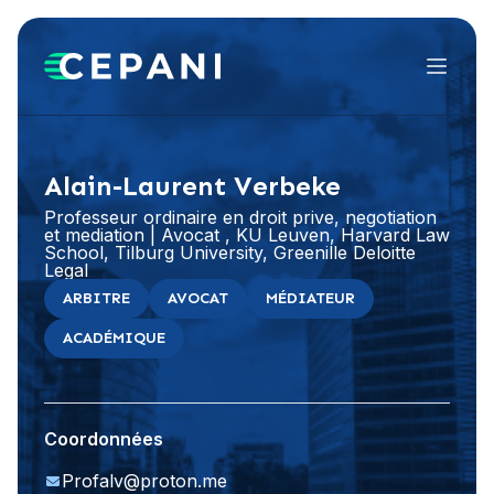
Menu
Visiter le site Web
LinkedIn
Alain-Laurent Verbeke
Professeur ordinaire en droit prive, negotiation
et mediation | Avocat , KU Leuven, Harvard Law
School, Tilburg University, Greenille Deloitte
Legal
ARBITRE
AVOCAT
MÉDIATEUR
ACADÉMIQUE
Coordonnées
Profalv@proton.me