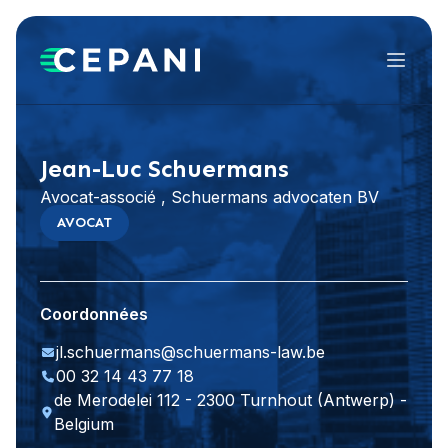
Menu
Visiter le site Web
LinkedIn
Jean-Luc Schuermans
Avocat-associé , Schuermans advocaten BV
AVOCAT
Coordonnées
jl.schuermans@schuermans-law.be
00 32 14 43 77 18
de Merodelei 112 - 2300 Turnhout (Antwerp) -
Belgium