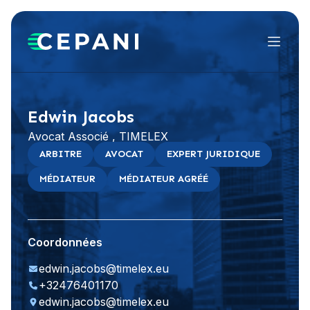
Menu
Visiter le site Web
LinkedIn
Edwin Jacobs
Avocat Associé , TIMELEX
ARBITRE
AVOCAT
EXPERT JURIDIQUE
MÉDIATEUR
MÉDIATEUR AGRÉÉ
Coordonnées
edwin.jacobs@timelex.eu
+32476401170
edwin.jacobs@timelex.eu