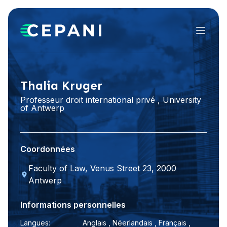
Menu
Visiter le site Web
LinkedIn
Thalia Kruger
Professeur droit international privé , University
of Antwerp
Coordonnées
Faculty of Law, Venus Street 23, 2000
Antwerp
Informations personnelles
Langues:
Anglais , Néerlandais , Français ,