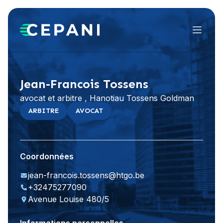
Menu
Visiter le site Web
Jean-Francois Tossens
avocat et arbitre , Hanotiau Tossens Goldman
ARBITRE
AVOCAT
Coordonnées
jean-francois.tossens@htgo.be
+32475277090
Avenue Louise 480/5