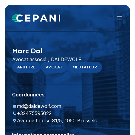
Menu
Visiter le site Web
LinkedIn
Marc Dal
Avocat associé , DALDEWOLF
ARBITRE
AVOCAT
MÉDIATEUR
Coordonnées
md@daldewolf.com
+32475595022
Avenue Louise 81/5, 1050 Brussels