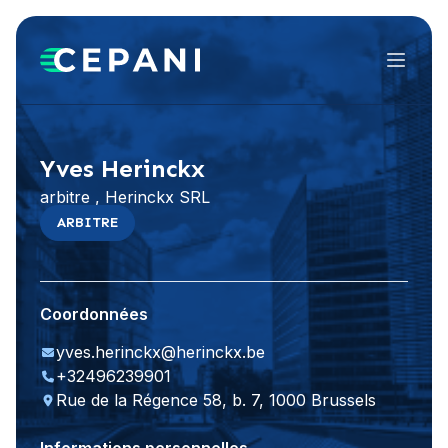
Menu
Visiter le site Web
LinkedIn
Yves Herinckx
arbitre , Herinckx SRL
ARBITRE
Coordonnées
yves.herinckx@herinckx.be
+32496239901
Rue de la Régence 58, b. 7, 1000 Brussels