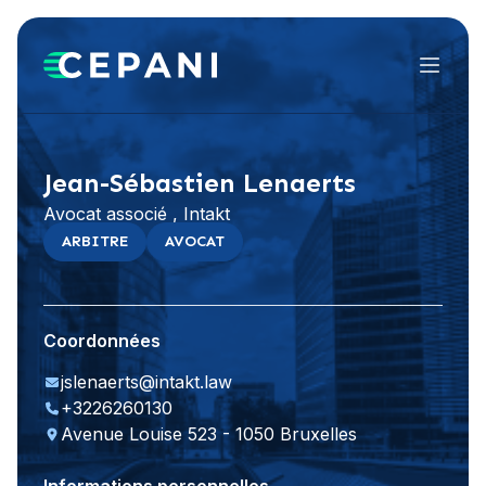
Menu
Visiter le site Web
LinkedIn
Jean-Sébastien Lenaerts
Avocat associé , Intakt
ARBITRE
AVOCAT
Coordonnées
jslenaerts@intakt.law
+3226260130
Avenue Louise 523 - 1050 Bruxelles