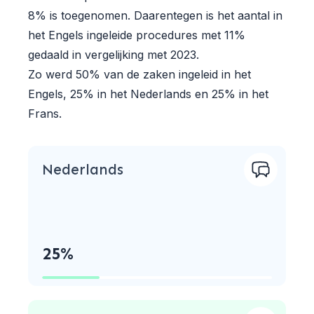
CEPANI. In 2024 bestond 23% van de
8% is toegenomen. Daarentegen is het aantal in
benoemde arbiters uit vrouwen, waarvan 71%
het Engels ingeleide procedures met 11%
werd benoemd door het CEPANI
gedaald in vergelijking met 2023.
Benoemingscomité. Indien enkel rekening wordt
Zo werd 50% van de zaken ingeleid in het
gehouden met de rechtstreekse benoemingen
Engels, 25% in het Nederlands en 25% in het
door het Benoemingscomité zelf (en dus zonder
Frans.
de bevestiging van door partijen benoemde
arbiters), dan was 50% van deze benoemingen
een vrouw. Daarnaast was 19% van de
Nederlands
benoemde arbiters jonger dan 40 jaar, waarvan
83% werd benoemd door het CEPANI
Benoemingscomité. Deze cijfers weerspiegelen
CEPANI’s groeiende inzet voor een inclusievere
25%
en representatieve arbitragepraktijk.
Tenslotte, blijft CEPANI zich inzetten om elk
dossier met de hoogste efficiëntie te