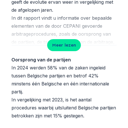
geeft de evolutie ervan weer in vergelijking met
de afgelopen jaren.
In dit rapport vindt u informatie over bepaalde
elementen van de door CEPANI gevoerde
arbitrageprocedures, zoals de oorsprong van
de partijen, de taal en de zetel van de arbitrage,
Meer lezen
de samenstelling van de Scheidsgerechten,
statistieken over de benoemde arbiters, de
Oorsprong van de partijen
gemiddelde duur van CEPANI-
In 2024 werden 58% van de zaken ingeleid
arbitrageprocedures en meer.
tussen Belgische partijen en betrof 42%
Net als in 2023 heeft de impact van de
minstens één Belgische en één internationale
economische crisis ertoe geleid dat er in 2024
partij.
minder arbitrageprocedures zijn ingeleid dan in
In vergelijking met 2023, is het aantal
de voorgaande jaren. Dit fenomeen werd tevens
procedures waarbij uitsluitend Belgische partijen
opgemerkt bij andere arbitrage-instellingen.
betrokken zijn met 15% gestegen.
Hoewel het economische klimaat een blijvende