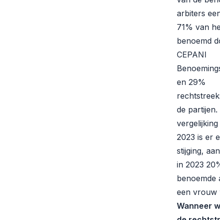
arbiters ee
71% van h
benoemd d
CEPANI
Benoeming
en 29%
rechtstreek
de partijen.
vergelijking
2023 is er e
stijging, aa
in 2023 20
benoemde a
een vrouw 
Wanneer w
de rechtst