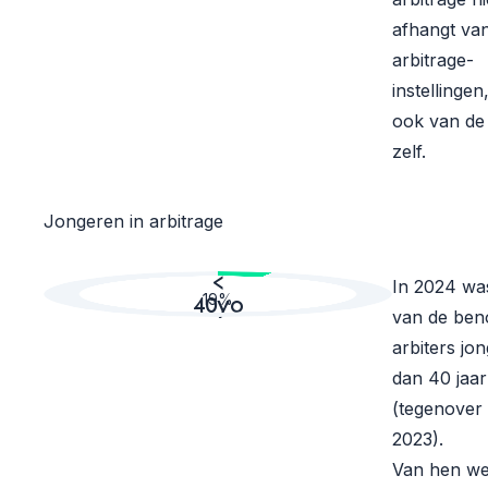
afhangt va
arbitrage-
instellinge
ook van de 
zelf.
Jongeren in arbitrage
<
In 2024 wa
19%
40yo
van de be
arbiters jo
dan 40 jaar
(tegenover
2023).
Van hen w