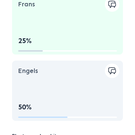
behandelen. De statistieken van 2024
Frans
onderstrepen CEPANI’s vermogen om
doeltreffende oplossingen te bieden voor een
steeds diverser spectrum aan geschillen.
25%
Engels
50%