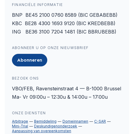
FINANCIËLE INFORMATIE
BNP BE45 2100 0760 8589 (BIC GEBABEBB)
KBC BE28 4300 1693 9120 (BIC KREDBEBB)
ING BE36 3100 7204 1481 (BIC BBRUBEBB)
ABONNEER U OP ONZE NIEUWSBRIEF
Abonneren
BEZOEK ONS
VBO/FEB, Ravensteinstraat 4 — B-1000 Brussel
Ma- Vr 09:00u – 12:30u & 14:00u – 17:00u
ONZE DIENSTEN
Arbitrage
Bemiddeling
Domeinnamen
C-SAR
Mini-Trial
Deskundigenonderzoek
Aanpassing van overeenkomsten