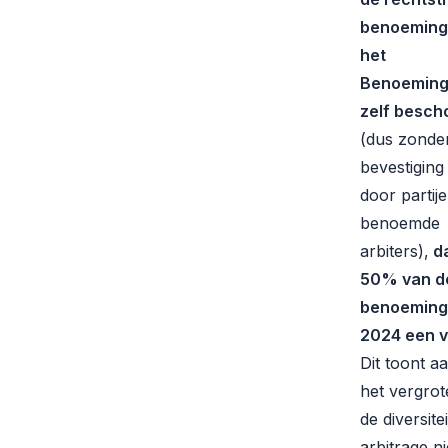
benoeming
het
Benoeming
zelf besc
(dus zonde
bevestiging
door partij
benoemde
arbiters),
d
50% van d
benoeming
2024 een v
Dit toont a
het vergro
de diversitei
arbitrage ni