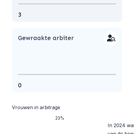
3
Gewraakte arbiter
0
Vrouwen in arbitrage
23%
In 2024 w
van de be