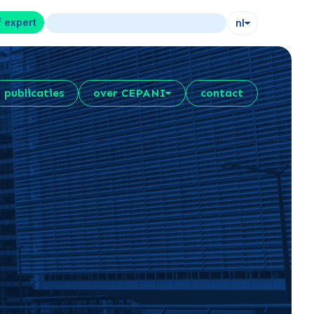
f expert
nl
publicaties
over CEPANI
contact