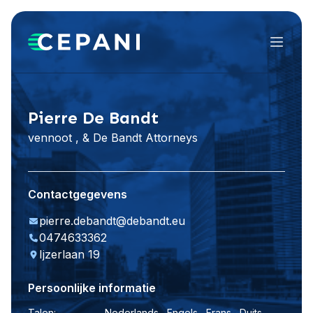
Menu
Website bezoeken
LinkedIn
Pierre De Bandt
vennoot , & De Bandt Attorneys
Contactgegevens
pierre.debandt@debandt.eu
0474633362
Ijzerlaan 19
Persoonlijke informatie
Talen:
Nederlands , Engels , Frans , Duits ,