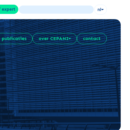
f expert
nl
publicaties
over CEPANI
contact