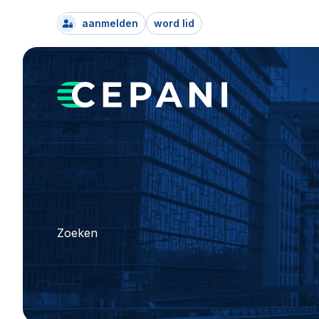
aanmelden
word lid
Zoeken