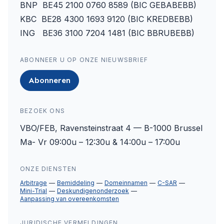
BNP BE45 2100 0760 8589 (BIC GEBABEBB)
KBC BE28 4300 1693 9120 (BIC KREDBEBB)
ING BE36 3100 7204 1481 (BIC BBRUBEBB)
ABONNEER U OP ONZE NIEUWSBRIEF
Abonneren
BEZOEK ONS
VBO/FEB, Ravensteinstraat 4 — B-1000 Brussel
Ma- Vr 09:00u – 12:30u & 14:00u – 17:00u
ONZE DIENSTEN
Arbitrage
Bemiddeling
Domeinnamen
C-SAR
Mini-Trial
Deskundigenonderzoek
Aanpassing van overeenkomsten
JURIDISCHE VERMELDINGEN