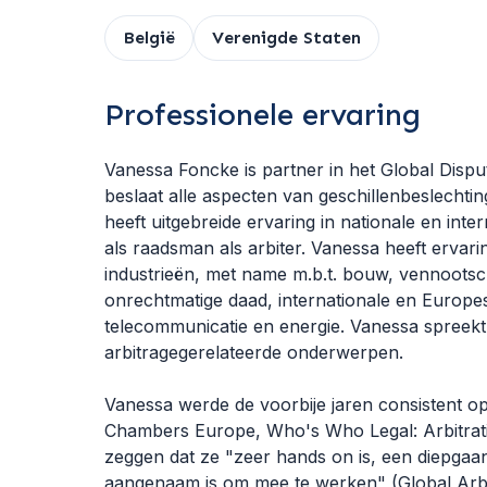
België
Verenigde Staten
Professionele ervaring
Vanessa Foncke is partner in het Global Dispu
beslaat alle aspecten van geschillenbeslechti
heeft uitgebreide ervaring in nationale en int
als raadsman als arbiter. Vanessa heeft ervari
industrieën, met name m.b.t. bouw, vennoots
onrechtmatige daad, internationale en Europese
telecommunicatie en energie. Vanessa spreekt
arbitragegerelateerde onderwerpen.
Vanessa werde de voorbije jaren consistent 
Chambers Europe, Who's Who Legal: Arbitrat
zeggen dat ze "zeer hands on is, een diepgaa
aangenaam is om mee te werken" (Global Arbi