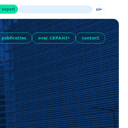
f expert
nl
publicaties
over CEPANI
contact