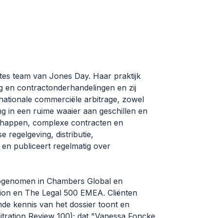
tes team van Jones Day. Haar praktijk
ng en contractonderhandelingen en zij
ernationale commerciële arbitrage, zowel
ng in een ruime waaier aan geschillen en
chappen, complexe contracten en
 regelgeving, distributie,
 en publiceert regelmatig over
opgenomen in Chambers Global en
ion en The Legal 500 EMEA. Cliënten
nde kennis van het dossier toont en
tration Review 100); dat "Vanessa Foncke