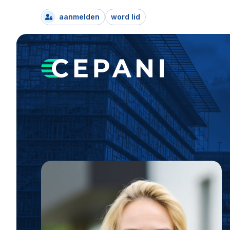
aanmelden
word lid