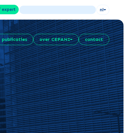
f expert
nl
publicaties
over CEPANI
contact